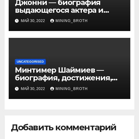
Джонни — биография
выдающегося актера и
талантливого певца, чья
МАЙ 30, 2022
MINING_BROTH
артистичность захватывает
миллионы сердец
UNCATEGORISED
Минтимер Шаймиев —
биография, достижения,
семья
МАЙ 30, 2022
MINING_BROTH
Добавить комментарий