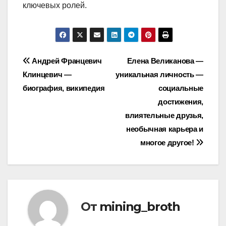
ключевых ролей.
Навигация
Андрей Францевич
Елена Великанова —
Клинцевич —
уникальная личность —
по
биография, википедия
социальные
записям
достижения,
влиятельные друзья,
необычная карьера и
многое другое!
От
mining_broth