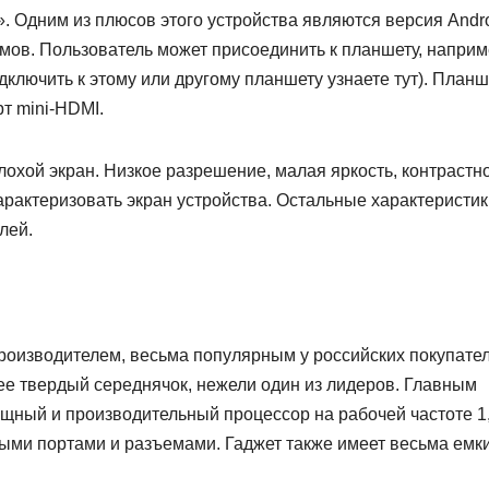
. Одним из плюсов этого устройства являются версия Andr
мов. Пользователь может присоединить к планшету, наприм
дключить к этому или другому планшету узнаете тут). Планш
т mini-HDMI.
охой экран. Низкое разрешение, малая яркость, контрастно
арактеризовать экран устройства. Остальные характеристик
лей.
роизводителем, весьма популярным у российских покупател
ее твердый середнячок, нежели один из лидеров. Главным
ощный и производительный процессор на рабочей частоте 1
ыми портами и разъемами. Гаджет также имеет весьма емк