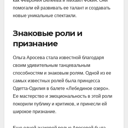
как Феврония Белеева и Михаил Фокин. Они
помогали ей развивать ее талант и создавать
новые уникальные спектакли.
Знаковые роли и
признание
Ольга Аросева стала известной благодаря
своим удивительным танцевальным
способностям и знаковым ролям. Одной из ее
самых известных ролей была принцесса
Одетта-Одилия в балете «Лебединое озеро».
Ее мастерство и эмоциональность в этой роли
покорили публику и критиков, и принесли ей
широкое признание.
Еще одной знаковой ролью Аросевой была