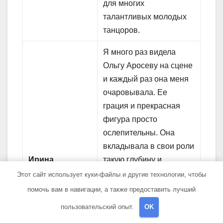
для многих
талантливых молодых
танцоров.
Я много раз видела
Ольгу Аросеву на сцене
и каждый раз она меня
очаровывала. Ее
грация и прекрасная
фигура просто
ослепительны. Она
вкладывала в свои роли
Ирина
такую глубину и
Владимировна,
чувственность, что
Этот сайт использует куки-файлы и другие технологии, чтобы
зритель:
зрителя буквально
помочь вам в навигации, а также предоставить лучший
завораживала. Ее
пользовательский опыт.
OK
исполнение всегда