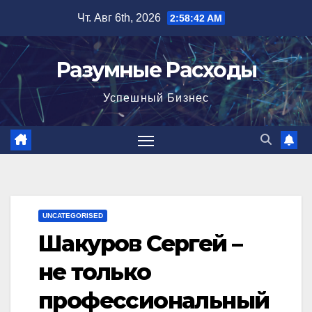
Перейти
Чт. Авг 6th, 2026
2:58:43 AM
к
содержимому
Разумные Расходы
Успешный Бизнес
UNCATEGORISED
Шакуров Сергей –
не только
профессиональный