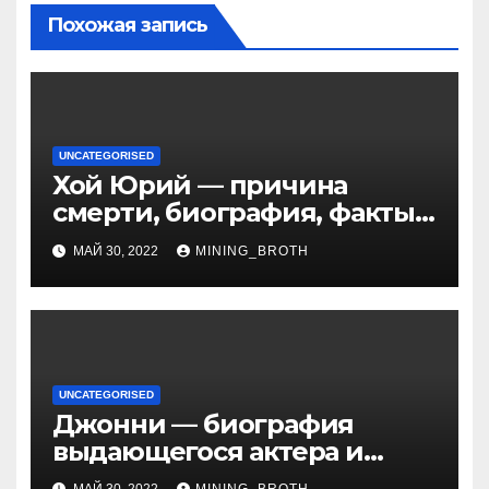
Похожая запись
UNCATEGORISED
Хой Юрий — причина
смерти, биография, факты
из жизни Википедия
МАЙ 30, 2022
MINING_BROTH
UNCATEGORISED
Джонни — биография
выдающегося актера и
талантливого певца, чья