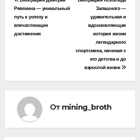
Навигация
Ревякина — уникальный
Запашного —
по
путь к успеху и
удивительная и
записям
впечатляющие
вдохновляющая
достижения
история жизни
легендарного
спортсмена, начиная с
его детства и до
взрослой жизни
От
mining_broth