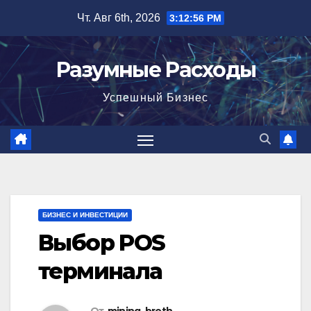
Перейти
Чт. Авг 6th, 2026
3:12:57 PM
к
содержимому
Разумные Расходы
Успешный Бизнес
БИЗНЕС И ИНВЕСТИЦИИ
Выбор POS
терминала