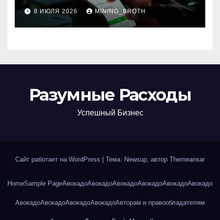
8 ИЮЛЯ 2026
MINING_BROTH
Разумные Расходы
Успешный Бизнес
Сайт работает на WordPress
|
Тема: Newsup, автор
Themeansar
Home
Sample Page
Авокадо
Авокадо
Авокадо
Авокадо
Авокадо
Авокадо
Авокадо
Авокадо
Авокадо
Авокадо
Авторам и правообладателям