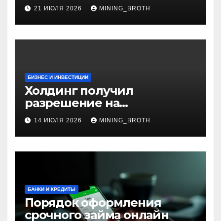
установки
21 ИЮЛЯ 2026
MINING_BROTH
БИЗНЕС И ИНВЕСТИЦИИ
Холдинг получил
разрешение на
приобретение банка в
14 ИЮЛЯ 2026
MINING_BROTH
Турции
БАНКИ И КРЕДИТЫ
Порядок оформления
срочного займа онлайн