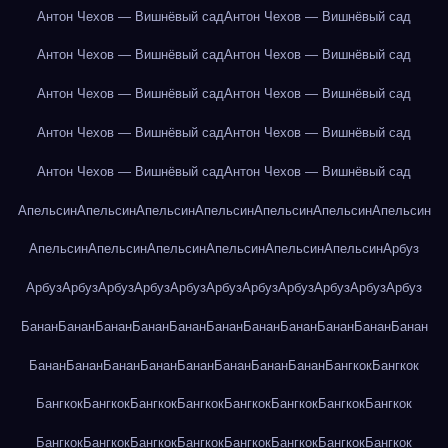
Антон Чехов — Вишнёвый сад
Антон Чехов — Вишнёвый сад
Антон Чехов — Вишнёвый сад
Антон Чехов — Вишнёвый сад
Антон Чехов — Вишнёвый сад
Антон Чехов — Вишнёвый сад
Антон Чехов — Вишнёвый сад
Антон Чехов — Вишнёвый сад
Антон Чехов — Вишнёвый сад
Антон Чехов — Вишнёвый сад
Апельсин
Апельсин
Апельсин
Апельсин
Апельсин
Апельсин
Апельсин
Апельсин
Апельсин
Апельсин
Апельсин
Апельсин
Апельсин
Арбуз
Арбуз
Арбуз
Арбуз
Арбуз
Арбуз
Арбуз
Арбуз
Арбуз
Арбуз
Арбуз
Арбуз
Банан
Банан
Банан
Банан
Банан
Банан
Банан
Банан
Банан
Банан
Банан
Банан
Банан
Банан
Банан
Банан
Банан
Банан
Банан
Бангкок
Бангкок
Бангкок
Бангкок
Бангкок
Бангкок
Бангкок
Бангкок
Бангкок
Бангкок
Бангкок
Бангкок
Бангкок
Бангкок
Бангкок
Бангкок
Бангкок
Бангкок