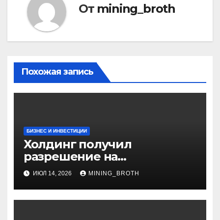
От
mining_broth
Похожая запись
БИЗНЕС И ИНВЕСТИЦИИ
Холдинг получил
разрешение на
приобретение банка в
ИЮЛ 14, 2026
MINING_BROTH
Турции