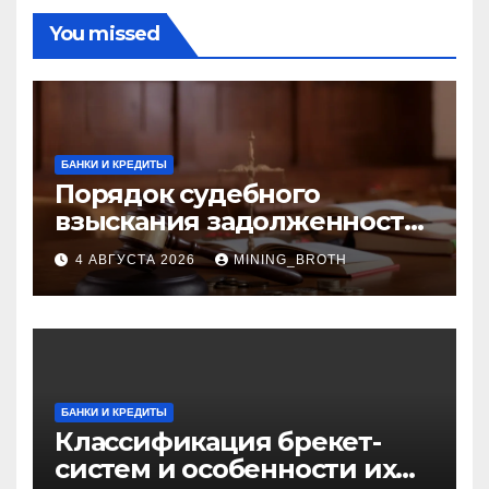
You missed
БАНКИ И КРЕДИТЫ
Порядок судебного
взыскания задолженности:
ключевые стадии и
4 АВГУСТА 2026
MINING_BROTH
нюансы
БАНКИ И КРЕДИТЫ
Классификация брекет-
систем и особенности их