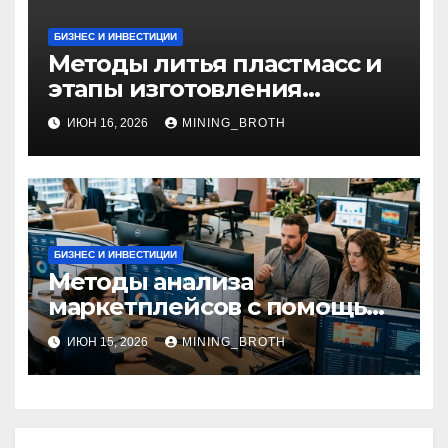
БИЗНЕС И ИНВЕСТИЦИИ
Методы литья пластмасс и
этапы изготовления
пластиковых изделий
ИЮН 16, 2026
MINING_BROTH
БИЗНЕС И ИНВЕСТИЦИИ
Методы анализа
маркетплейсов с помощью
онлайн‑сервисов
ИЮН 15, 2026
MINING_BROTH