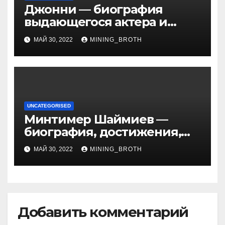
Джонни — биография
выдающегося актера и
талантливого певца, чья
МАЙ 30, 2022
MINING_BROTH
артистичность захватывает
миллионы сердец
UNCATEGORISED
Минтимер Шаймиев —
биография, достижения,
семья
МАЙ 30, 2022
MINING_BROTH
Добавить комментарий