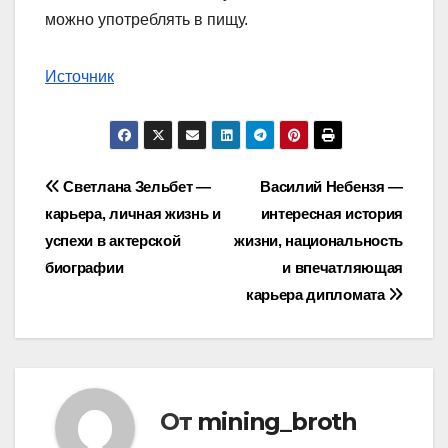
можно употреблять в пищу.
Источник
Навигация
Светлана Зельбет —
Василий Небензя —
карьера, личная жизнь и
интересная история
по
успехи в актерской
жизни, национальность
записям
биографии
и впечатляющая
карьера дипломата
От
mining_broth