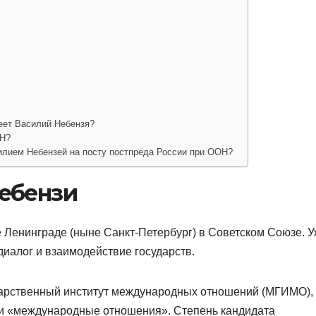
еет Василий Небензя?
ОН?
илием Небензей на посту постпреда России при ООН?
ебензи
е Ленинграде (ныне Санкт-Петербург) в Советском Союзе. У
иалог и взаимодействие государств.
дарственный институт международных отношений (МГИМО), 
и «международные отношения». Степень кандидата